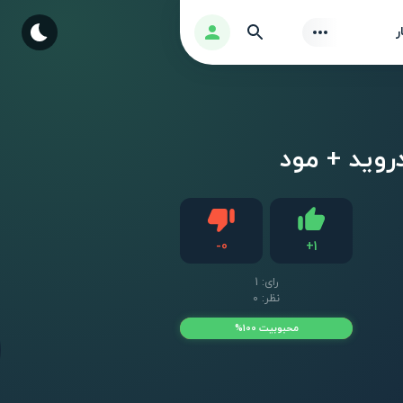
Find
ورود
ر
دیس لایک
-
0
+
1
لایک
رای:
1
نظر: 0
محبوبیت 100%