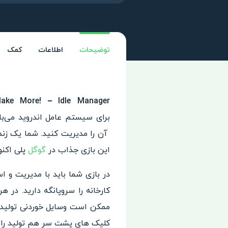
توضیحات
اطلاعات
کمک
Make More! – Idle Manager – تولید بیشت
برای سیستم عامل اند
روید می‌ب
آن را مدیریت کنید. شما یک زند
این بازی جذاب در
گوگل
پلی‌ اکنون 4.5 از 5.0 امتیاز
در بازی شما باید با مدیریت و ا
س
کارخانه را سروپانگه دارید.
در هر 
ممکن است وسایل خوردنی تولید 
کلیک های پشت سر هم تولید را 