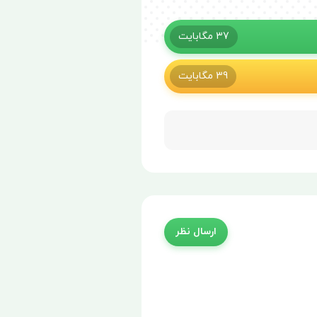
37
مگابایت
39
مگابایت
ارسال نظر