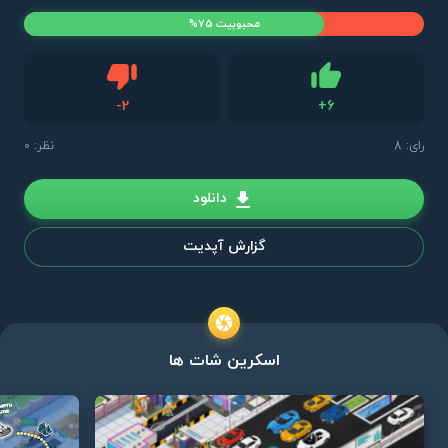
محبوبیت 75%
دیس لایک
-
2
+
6
لایک
رای:
8
نظر: 0
دانلود
گزارش آپدیت
اسکرین شات ها