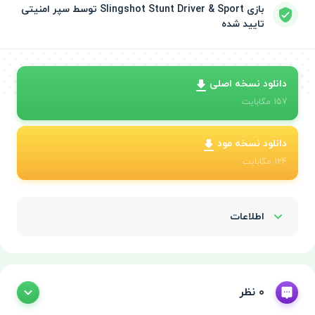
بازی Slingshot Stunt Driver & Sport توسط سپر امنیتی
تایید شده
دانلود نسخه اصلی
157
مگابایت
دانلود نسخه مود
124
مگابایت
اطلاعات
Show/Hide
0 نظر