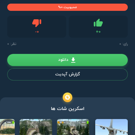
محبوبیت 0%
دیس لایک
-
0
+
0
لایک
رای:
0
نظر: 0
دانلود
گزارش آپدیت
اسکرین شات ها