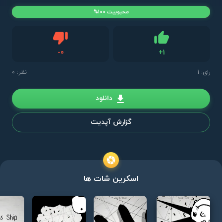
محبوبیت 100%
دیس لایک
-
0
+
1
لایک
رای:
1
نظر: 0
دانلود
گزارش آپدیت
اسکرین شات ها