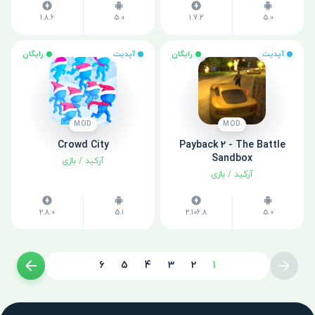
1.8.6
5.0
1.7.2
5.0
آپدیت
رایگان
آپدیت
رایگان
MOD
MOD
Crowd City
Payback 2 - The Battle
Sandbox
آرکید
/
بازی
آرکید
/
بازی
2.8.0
5.1
2.106.8
5.0
6
5
4
3
2
1