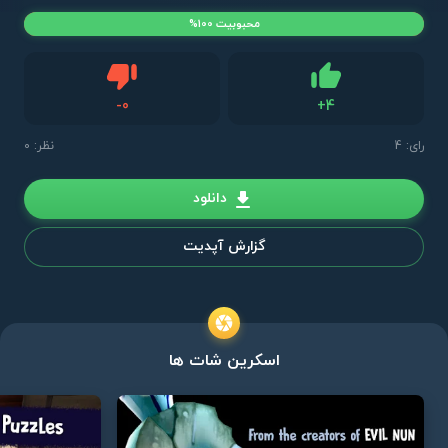
محبوبیت 100%
دیس لایک
-
0
+
4
لایک
رای:
4
نظر: 0
دانلود
گزارش آپدیت
اسکرین شات ها