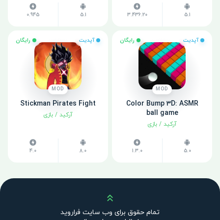
0.945
5.1
3.436.20
5.1
آپدیت
رایگان
آپدیت
رایگان
MOD
MOD
Stickman Pirates Fight
Color Bump 3D: ASMR
ball game
آرکید
/
بازی
آرکید
/
بازی
4.0
8.0
1.3.0
5.0
بالا
تمام حقوق برای وب سایت فراروید