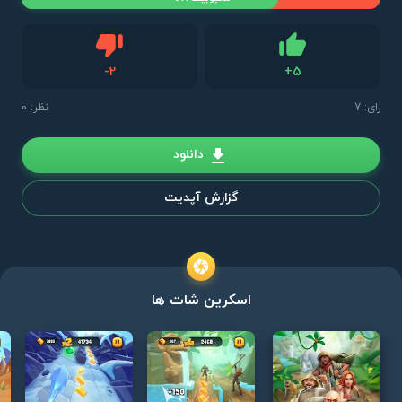
دیس لایک
-
2
+
5
لایک
رای:
7
نظر: 0
دانلود
گزارش آپدیت
اسکرین شات ها