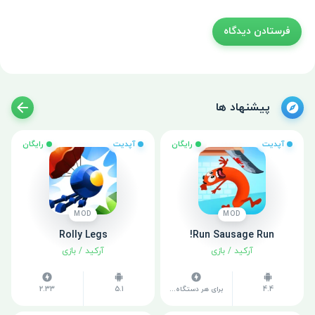
پیشنهاد ها
آپدیت
رایگان
آپدیت
رایگان
MOD
MOD
Rolly Legs
Run Sausage Run!
آرکید
/
بازی
آرکید
/
بازی
4.4
برای هر دستگاه متفاوت است
5.1
2.33