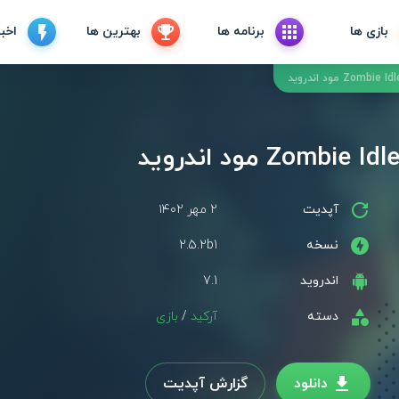
بازی ها
برنامه ها
بهترین ها
اخبا
آپدیت
۲ مهر ۱۴۰۲
نسخه
2.5.2b1
اندروید
7.1
دسته
آرکید
/
بازی
دانلود
گزارش آپدیت