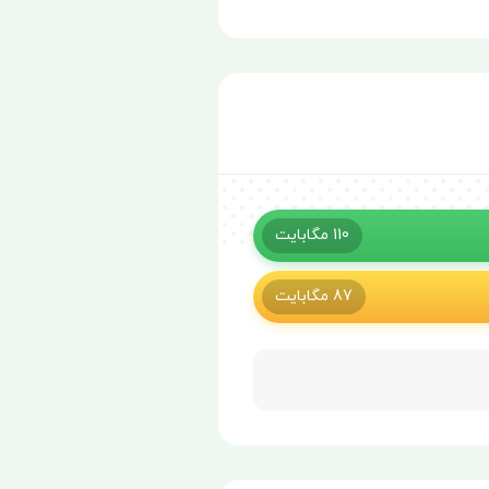
110
مگابایت
87
مگابایت