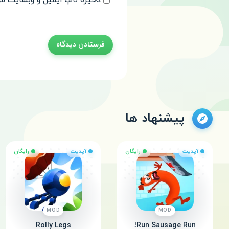
ذخیره نام، ایمیل و وبسایت من
پیشنهاد ها
آپدیت
رایگان
آپدیت
رایگان
MOD
MOD
Rolly Legs
Run Sausage Run!