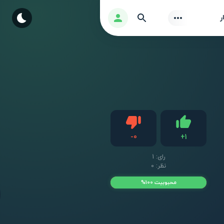
Find
ورود
ر
دیس لایک
-
0
+
1
لایک
رای:
1
نظر: 0
محبوبیت 100%