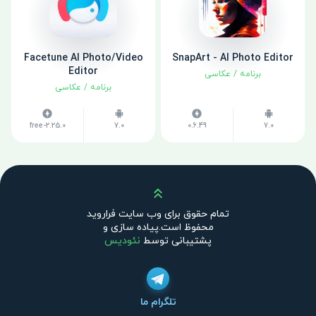
Facetune AI Photo/Video
SnapArt - AI Photo Editor
Editor
برنامه
/
عکاسی
برنامه
/
عکاسی
2.25.0-free
7.0
0.6.49
7.0
بالا
تمام حقوق برای وب سایت فراروید
محفوظ است.پیاده سازی و
پشتیبانی توسط
نئودیس
تلگرام ما