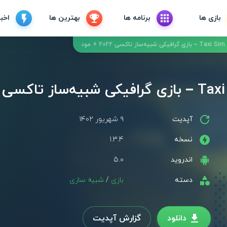
بازی ها
برنامه ها
بهترین ها
اخبا
شبیه‌ساز تاکسی 2022 + مود
ی 2022 + مود
آپدیت
۹ شهریور ۱۴۰۲
نسخه
1.3.4
اندروید
5.0
دسته
بازی
/
شبیه سازی
دانلود
گزارش آپدیت