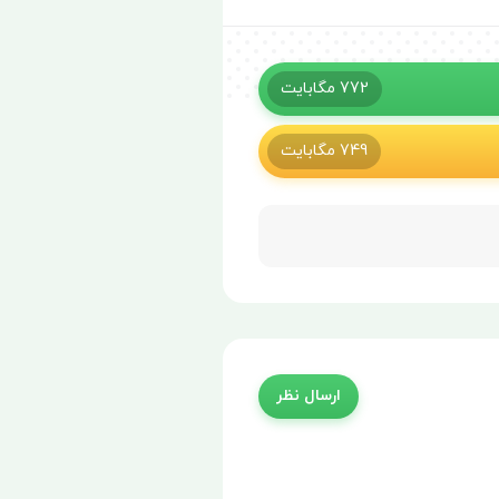
772
مگابایت
749
مگابایت
ارسال نظر