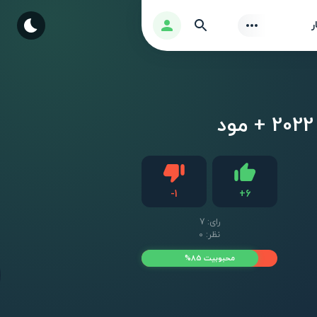
Find
ورود
ر
دیس لایک
-
1
+
6
لایک
رای:
7
نظر: 0
محبوبیت 85%