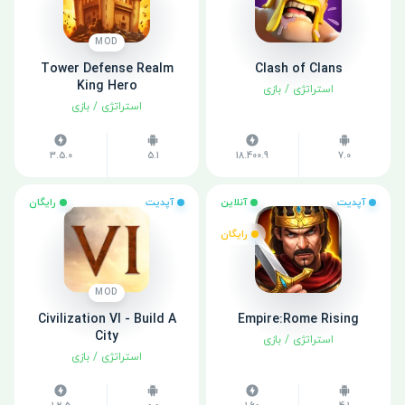
MOD
Tower Defense Realm
Clash of Clans
King Hero
استراتژی
/
بازی
استراتژی
/
بازی
3.5.0
5.1
18.400.9
7.0
آپدیت
آنلاین
آپدیت
رایگان
رایگان
MOD
Civilization VI - Build A
Empire:Rome Rising
City
استراتژی
/
بازی
استراتژی
/
بازی