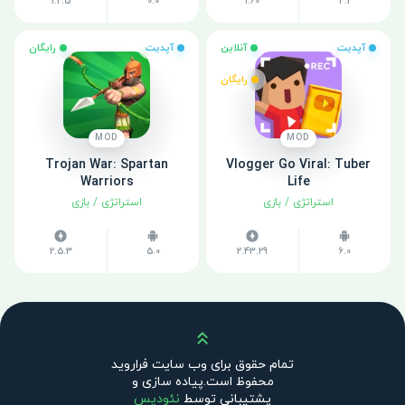
1.2.5
0.0
1.60
4.1
آپدیت
آنلاین
آپدیت
رایگان
رایگان
MOD
MOD
Trojan War: Spartan
Vlogger Go Viral: Tuber
Warriors
Life
استراتژی
/
بازی
استراتژی
/
بازی
2.5.3
5.0
2.43.29
6.0
بالا
تمام حقوق برای وب سایت فراروید
محفوظ است.پیاده سازی و
پشتیبانی توسط
نئودیس