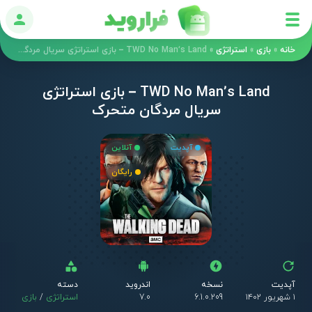
ورود
خانه
»
بازی
»
استراتژی
»
TWD No Man’s Land – بازی استراتژی سریال مردگان متحرک
TWD No Man’s Land – بازی استراتژی
سریال مردگان متحرک
آپدیت
آنلاین
رایگان
آپدیت
نسخه
اندروید
دسته
۱ شهریور ۱۴۰۲
6.1.0.209
7.0
استراتژی
/
بازی