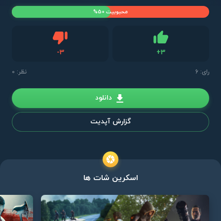
محبوبیت 50%
دیس لایک
-
3
+
3
لایک
رای:
6
نظر: 0
دانلود
گزارش آپدیت
اسکرین شات ها