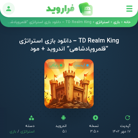
ورود
خانه
»
بازی
»
استراتژی
»
TD Realm King – دانلود بازی استراتژی “قلمروپادشاهی” اندروید + مود
TD Realm King – دانلود بازی استراتژی
“قلمروپادشاهی” اندروید + مود
آپدیت
رایگان
آپدیت
نسخه
اندروید
دسته
۱۷ مهر ۱۴۰۲
3.5.0
5.1
استراتژی
/
بازی