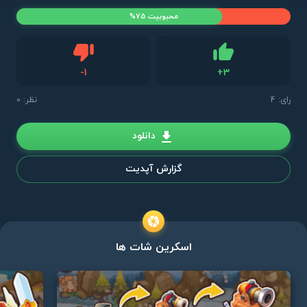
محبوبیت 75%
دیس لایک
-
1
+
3
لایک
رای:
4
نظر: 0
دانلود
گزارش آپدیت
اسکرین شات ها