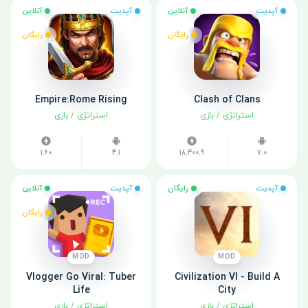
آپدیت
آنلاین
آپدیت
آنلاین
رایگان
رایگان
Empire:Rome Rising
Clash of Clans
استراتژی
/
بازی
استراتژی
/
بازی
1.60
4.1
18.400.9
7.0
آپدیت
رایگان
آپدیت
آنلاین
رایگان
MOD
MOD
Vlogger Go Viral: Tuber
Civilization VI - Build A
Life
City
استراتژی
/
بازی
استراتژی
/
بازی