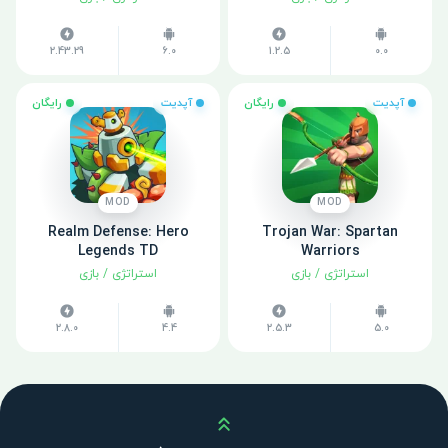
2.43.29
6.0
1.2.5
0.0
آپدیت
رایگان
آپدیت
رایگان
MOD
MOD
Realm Defense: Hero
Trojan War: Spartan
Legends TD
Warriors
استراتژی
/
بازی
استراتژی
/
بازی
2.8.0
4.4
2.5.3
5.0
بالا