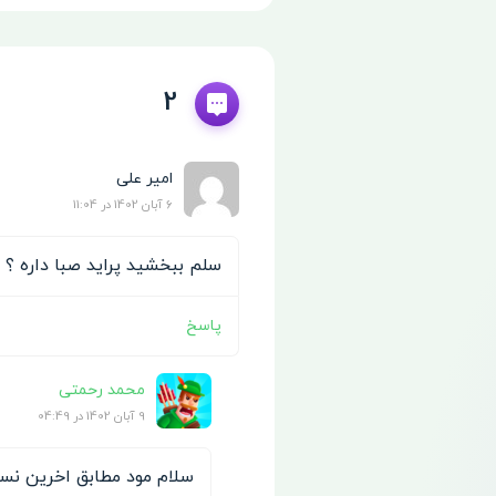
2
امیر علی
6 آبان 1402 در 11:04
سلم ببخشید پراید صبا داره ؟
پاسخ
محمد رحمتی
9 آبان 1402 در 04:49
سلام مود مطابق اخرین ن