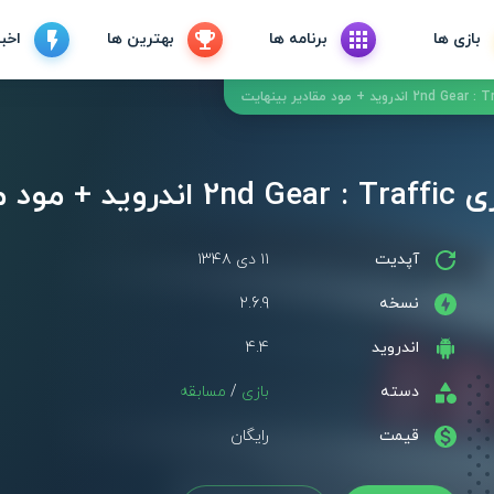
بازی ها
برنامه ها
بهترین ها
اخبا
 بینهایت
آپدیت
۱۱ دی ۱۳۴۸
نسخه
2.6.9
اندروید
4.4
دسته
بازی
/
مسابقه
قیمت
رایگان