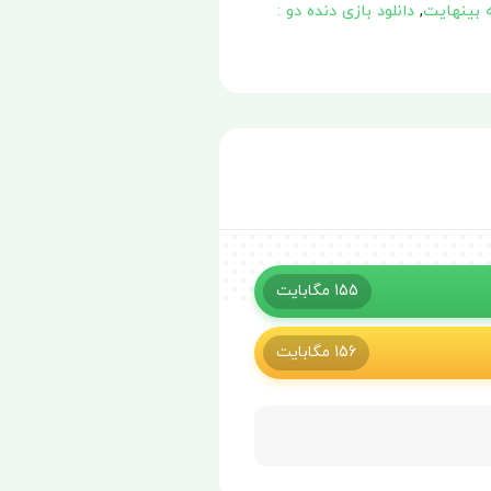
ه بینهایت
,
دانلود بازی دنده دو :
155
مگابایت
156
مگابایت