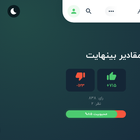
Find
ورود
ر
دیس لایک
-
123
+
715
لایک
رای:
838
نظر: 2
محبوبیت 85%