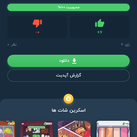
محبوبیت 100%
دیس لایک
-
0
+
6
لایک
رای:
6
نظر: 0
دانلود
گزارش آپدیت
اسکرین شات ها