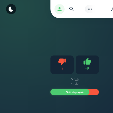
Find
ورود
ر
دیس لایک
-
1
+
4
لایک
رای:
5
نظر: 0
محبوبیت 80%