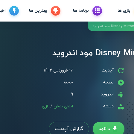
بازی ها
برنامه ها
بهترین ها
اخبا
آپدیت
۱۷ فروردین ۱۴۰۲
نسخه
5.0.0
اندروید
9
دسته
ایفای نقش
/
بازی
دانلود
گزارش آپدیت