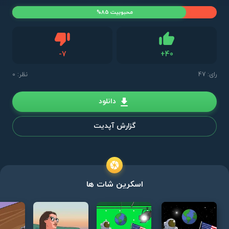
محبوبیت 85%
دیس لایک
-
7
+
40
لایک
رای:
47
نظر: 0
دانلود
گزارش آپدیت
اسکرین شات ها