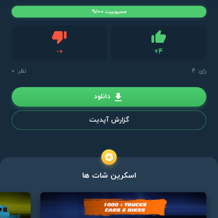
محبوبیت 100%
دیس لایک
-
0
+
4
لایک
رای:
4
نظر: 0
دانلود
گزارش آپدیت
اسکرین شات ها