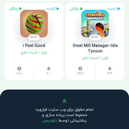
آپدیت
رایگان
آپدیت
رایگان
MOD
MOD
i Peel Good
Steel Mill Manager-Idle
Tycoon
بازی
/
شبیه سازی
بازی
/
شبیه سازی
1.10.1
6.0
1.32.0
4.4
بالا
تمام حقوق برای وب سایت فراروید
محفوظ است.پیاده سازی و
پشتیبانی توسط
نئودیس