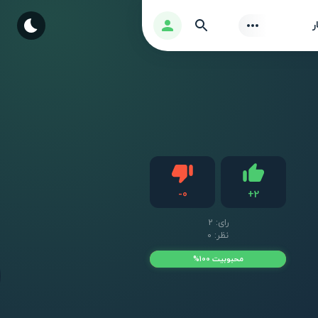
Find
ورود
ر
دیس لایک
-
0
+
2
لایک
رای:
2
نظر: 0
محبوبیت 100%