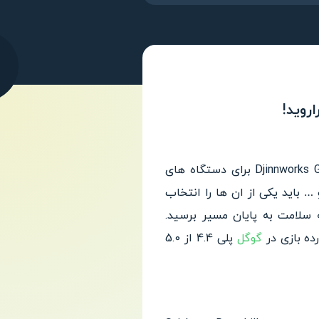
Stickman Downhill یک بازی سرگرم کننده در ژانر بازی های مسابقه از استودیو بازی سازی Djinnworks GmbH برای دستگاه های
وع موتور از جمله کراس ، تریل و … باید یکی از ان ها را انتخاب
ه سلامت به پایان مسیر برسید.
ده بازی در
گوگل
پلی 4.4 از 5.0