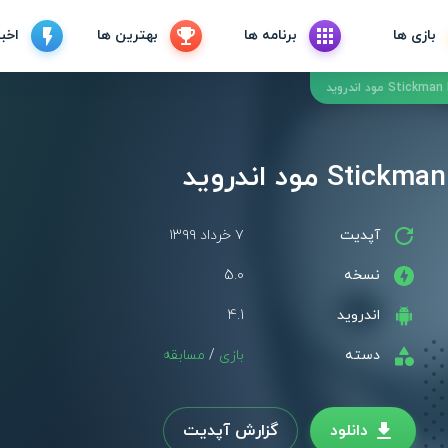
بازی ها
برنامه ها
بهترین ها
اخبا
آپدیت
۷ خرداد ۱۳۹۹
نسخه
5.0
اندروید
4.1
دسته
بازی
/
مسابقه
دانلود
گزارش آپدیت