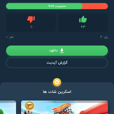
محبوبیت 75%
دیس لایک
-
1
+
3
لایک
رای:
4
نظر: 0
دانلود
گزارش آپدیت
اسکرین شات ها