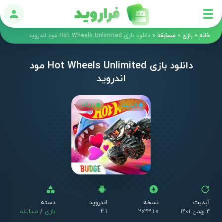
ورود
خانه
»
بازی
»
مسابقه
»
دانلود بازی Hot Wheels Unlimited مود اندروید
دانلود بازی Hot Wheels Unlimited مود
اندروید
آپدیت
رایگان
آپدیت
نسخه
اندروید
دسته
۴ بهمن ۱۴۰۱
2023.1.0
4.1
بازی
/
مسابقه