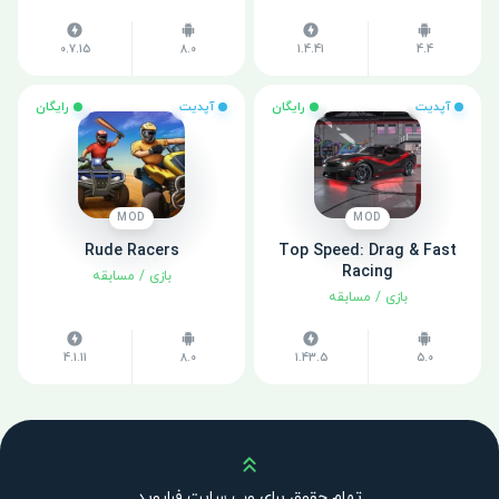
0.7.15
8.0
1.4.41
4.4
آپدیت
رایگان
آپدیت
رایگان
MOD
MOD
Rude Racers
Top Speed: Drag & Fast
Racing
بازی
/
مسابقه
بازی
/
مسابقه
4.1.11
8.0
1.43.5
5.0
بالا
تمام حقوق برای وب سایت فراروید