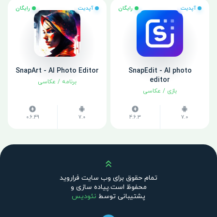
آپدیت
رایگان
آپدیت
رایگان
SnapArt - AI Photo Editor
SnapEdit - AI photo
editor
برنامه
/
عکاسی
بازی
/
عکاسی
0.6.49
7.0
4.6.3
7.0
بالا
تمام حقوق برای وب سایت فراروید
محفوظ است.پیاده سازی و
پشتیبانی توسط
نئودیس