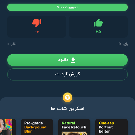
محبوبیت 100%
دیس لایک
-
0
+
5
لایک
رای:
5
نظر: 0
دانلود
گزارش آپدیت
اسکرین شات ها