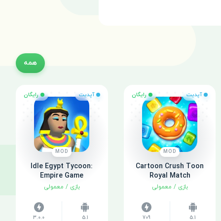
همه
آپدیت
رایگان
آپدیت
رایگان
MOD
MOD
Idle Egypt Tycoon:
Cartoon Crush Toon
Empire Game
Royal Match
بازی
/
معمولی
بازی
/
معمولی
3.0.0
5.1
709
5.1