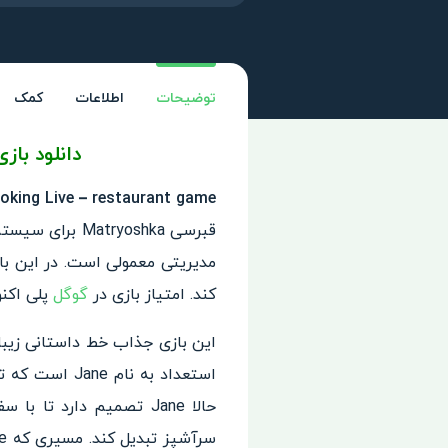
توضیحات
اطلاعات
کمک
دانلود باز
Cooking Live – restaurant game – زندگی با آشپزی: بازی رستوران
قبرسی ryoshka
کند. امتیاز بازی در
گوگل
پلی اکنون 4.4 از 5.0 امتیا
این بازی جذاب خط داستانی زیبا
استعداد به ن
حالا Jane تصمیم دارد ت