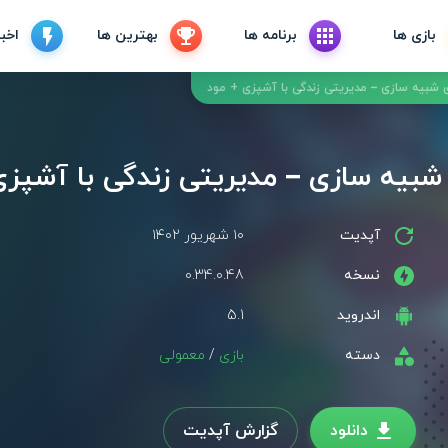
بازی ها
برنامه ها
بهترین ها
اخبا
آپدیت
۱۰ شهریور ۱۴۰۲
نسخه
0.34.0.48
اندروید
5.1
دسته
بازی
/
معمولی
دانلود
گزارش آپدیت