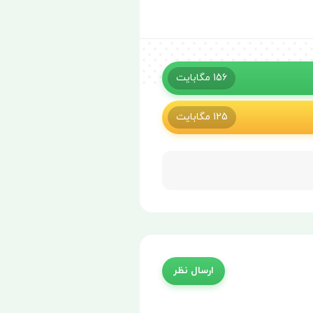
156
مگابایت
125
مگابایت
ارسال نظر