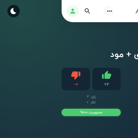
Find
ورود
ر
دیس لایک
-
0
+
2
لایک
رای:
2
نظر: 0
محبوبیت 100%