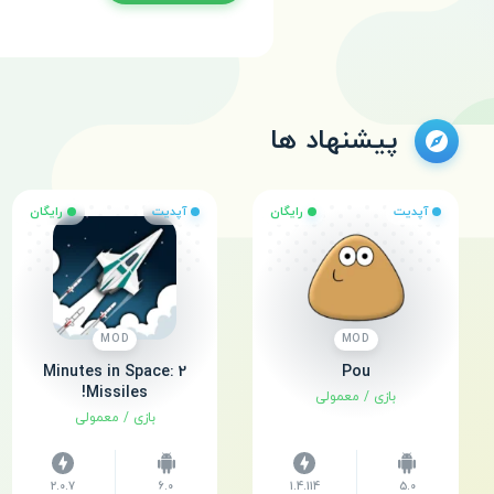
پیشنهاد ها
آپدیت
رایگان
آپدیت
رایگان
MOD
MOD
2 Minutes in Space:
Pou
Missiles!
بازی
/
معمولی
بازی
/
معمولی
2.0.7
6.0
1.4.114
5.0