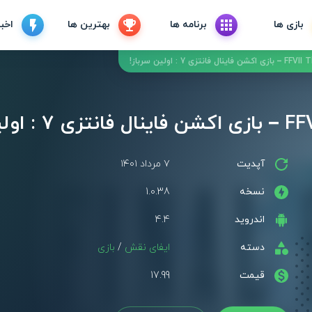
بازی ها
برنامه ها
بهترین ها
اخبا
تزی 7 : اولین سرباز!
ن سرباز!
آپدیت
۷ مرداد ۱۴۰۱
نسخه
1.0.38
اندروید
4.4
دسته
ایفای نقش
/
بازی
قیمت
17.99