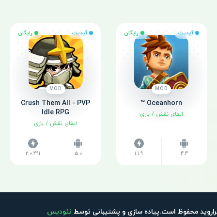
آپدیت
رایگان
آپدیت
رایگان
MOD
MOD
Crush Them All - PVP
Oceanhorn ™
Idle RPG
ایفای نقش
/
بازی
ایفای نقش
/
بازی
2.0.491
5.0
1.1.9
4.4
اروید محفوظ است.پیاده سازی و پشتیبانی توسط
نئودیس