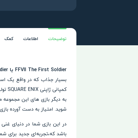
توضیحات
اطلاعات
کمک
FFVII The First Soldier یا FINAL FANTASY VII The First Soldier – فاینال فانتزی 7: اولین سرباز نام
بسیار جذاب که در واقع یک ا
کمپانی ژاپنی SQUARE ENIX تولید شده است. این بازی در قسمت هفتم یعنی
شوید. امتیاز به دست آورده بازی
باشد که،تجربه‌ای جدید برای شم