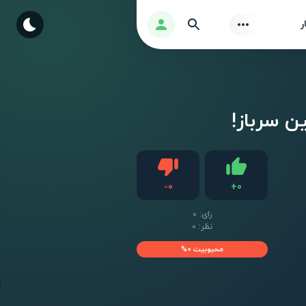
Find
ورود
ر
دیس لایک
-
0
+
0
لایک
رای:
0
نظر: 0
محبوبیت 0%