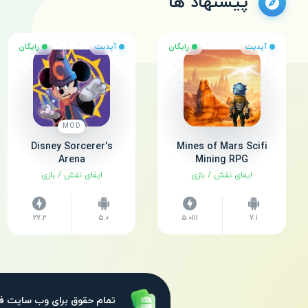
پیشنهاد ها
آپدیت
رایگان
آپدیت
رایگان
MOD
Disney Sorcerer's
Mines of Mars Scifi
Arena
Mining RPG
ایفای نقش
/
بازی
ایفای نقش
/
بازی
27.2
5.0
5.0111
7.1
فراروید
تمام حقوق برای وب سایت فر