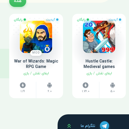
همه
آپدیت
رایگان
آپدیت
رایگان
MOD
War of Wizards: Magic
Hustle Castle:
RPG Game
Medieval games
ایفای نقش
/
بازی
ایفای نقش
/
بازی
1.19
6.0
1.76.0
5.0
بالا
تلگرام ما