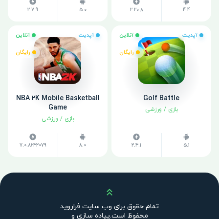
2.7.9
5.0
2.20.8
4.4
آپدیت
آنلاین
آپدیت
آنلاین
رایگان
رایگان
NBA 2K Mobile Basketball
Golf Battle
Game
بازی
/
ورزشی
بازی
/
ورزشی
7.0.8642079
8.0
2.4.1
5.1
بالا
تمام حقوق برای وب سایت فراروید
محفوظ است.پیاده سازی و