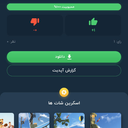
محبوبیت 100%
دیس لایک
-
0
+
1
لایک
رای:
1
نظر: 0
دانلود
گزارش آپدیت
اسکرین شات ها