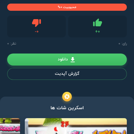
محبوبیت 0%
دیس لایک
-
0
+
0
لایک
رای:
0
نظر: 0
دانلود
گزارش آپدیت
اسکرین شات ها