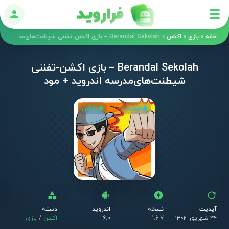
ورود
خانه
»
بازی
»
اکشن
»
Berandal Sekolah – بازی اکشن-تفننی شیطنت‌های‌مدرسه اندروید + مود
Berandal Sekolah – بازی اکشن-تفننی
شیطنت‌های‌مدرسه اندروید + مود
آپدیت
رایگان
آپدیت
نسخه
اندروید
دسته
۲۴ شهریور ۱۴۰۲
1.6.7
6.0
اکشن
/
بازی