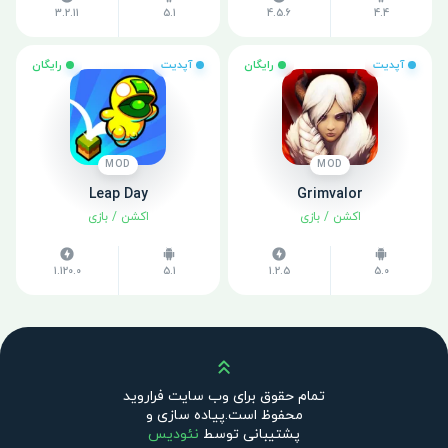
3.2.11
5.1
4.5.6
4.4
آپدیت
رایگان
آپدیت
رایگان
MOD
MOD
Leap Day
Grimvalor
اکشن
/
بازی
اکشن
/
بازی
1.120.0
5.1
1.2.5
5.0
بالا
تمام حقوق برای وب سایت فراروید
محفوظ است.پیاده سازی و
پشتیبانی توسط
نئودیس