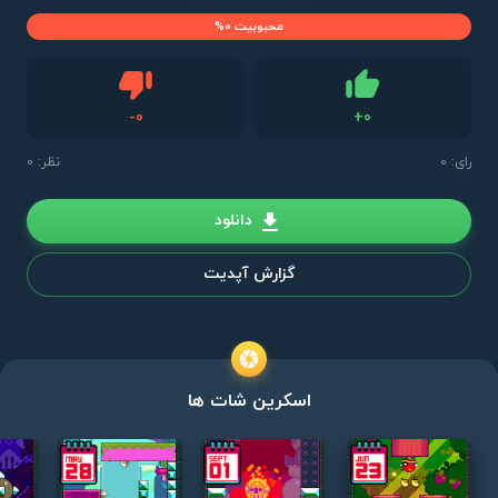
محبوبیت 0%
دیس لایک
-
0
+
0
لایک
رای:
0
نظر: 0
دانلود
گزارش آپدیت
اسکرین شات ها