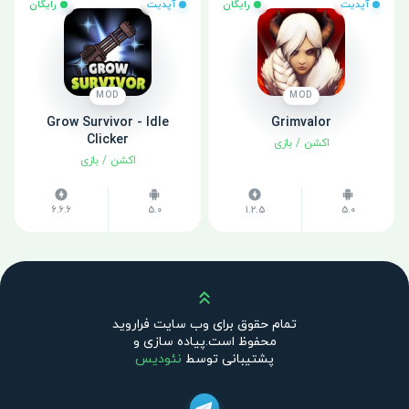
آپدیت
رایگان
آپدیت
رایگان
MOD
MOD
Grow Survivor - Idle
Grimvalor
Clicker
اکشن
/
بازی
اکشن
/
بازی
6.6.6
5.0
1.2.5
5.0
بالا
تمام حقوق برای وب سایت فراروید
محفوظ است.پیاده سازی و
پشتیبانی توسط
نئودیس