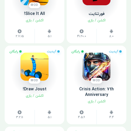
MOD
فورتنایت
Slice It All!
اکشن
/
بازی
اکشن
/
بازی
2.7.15
5.1
41.20.0
8.0
آپدیت
رایگان
آپدیت
رایگان
MOD
MOD
Draw Joust!
Crisis Action: 7th
Anniversary
اکشن
/
بازی
اکشن
/
بازی
3.2.11
5.1
4.5.6
4.4