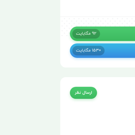
92
مگابایت
1530
مگابایت
ارسال نظر