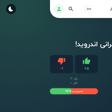
Find
ورود
ر
دیس لایک
-
6
+
5
لایک
رای:
11
نظر: 0
محبوبیت 45%