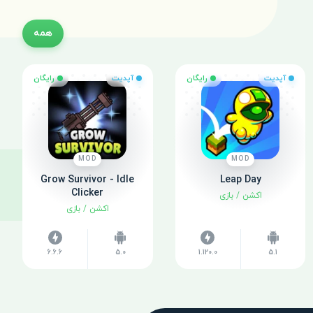
همه
آپدیت
رایگان
آپدیت
رایگان
MOD
MOD
Grow Survivor - Idle
Leap Day
Clicker
اکشن
/
بازی
اکشن
/
بازی
6.6.6
5.0
1.120.0
5.1