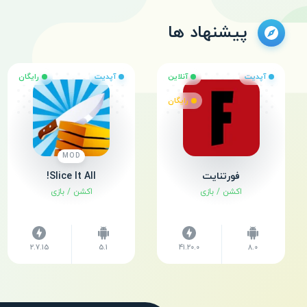
پیشنهاد ها
آپدیت
آنلاین
آپدیت
رایگان
رایگان
MOD
فورتنایت
Slice It All!
اکشن
/
بازی
اکشن
/
بازی
2.7.15
5.1
41.20.0
8.0