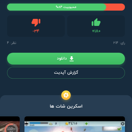
محبوبیت 84%
دیس لایک
-
34
+
180
لایک
رای:
214
نظر: 4
دانلود
گزارش آپدیت
اسکرین شات ها