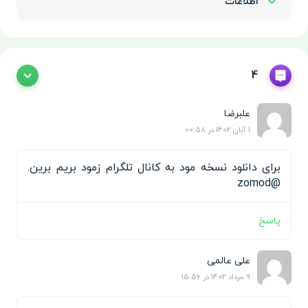
اطلاعات
Show/Hide
4
علبرضا
1 آبان 1402 در 00:58
برای دانلود نسخه مود به کانال تلگرام زمود بریم برین.
@zomod
پاسخ
علی عالمی
9 مرداد 1402 در 15:56