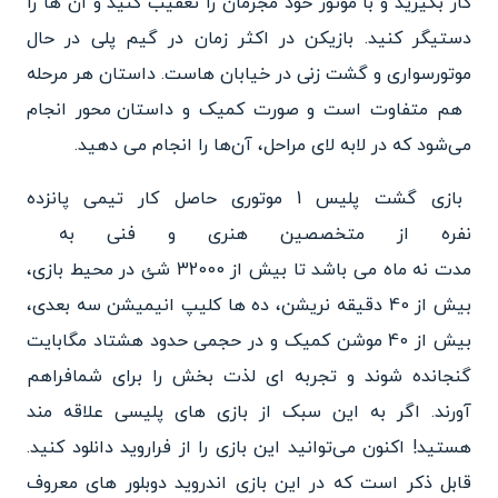
کار بگیرید و با موتور خود مجرمان را تعقیب کنید
و ان ها را
دستیگر کنید. بازیکن در اکثر زمان در گیم پلی
در حال
موتورسواری و گشت‌ زنی د
ر خیابان‌ هاست. داستان هر مرحله
هم متفاوت است و صورت کمیک و د
استان محور انجام
می‌شود که در لابه‌ لای مراحل، آن‌ها را انجام
می دهید.
بازی گشت پلیس 1 موتوری حاصل کار تیمی پانزده
نفره از متخصصین هنری و فنی به
مدت نه ماه می باشد تا بیش از
32000 شئ در محیط بازی،
بیش از
40 دقیقه نریشن، ده ها کلیپ انیمیشن سه بعدی،
بیش از 40 موشن کمیک و در حجمی حدود هشتاد مگابایت
گنجانده شوند و تجربه ای لذت
بخش را برای شمافراهم
آورند. اگر به این سبک از بازی های پلیسی علاقه مند
هستید! اکنون می‌توانید این بازی را از فراروید دانلود کنید.
قابل ذکر است که در این بازی اندروید دوبلور های معروف