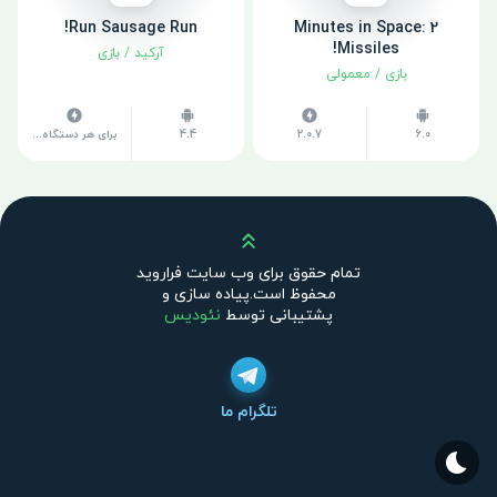
Run Sausage Run!
2 Minutes in Space:
Missiles!
آرکید
/
بازی
بازی
/
معمولی
6.0
2.0.7
4.4
برای هر دستگاه متفاوت است
بالا
تمام حقوق برای وب سایت فراروید
محفوظ است.پیاده سازی و
پشتیبانی توسط
نئودیس
تلگرام ما