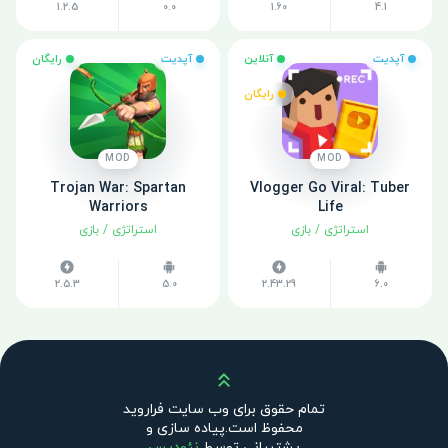
1.2.5
0.0
1.60
4.1
آپدیت
آنلاین
آپدیت
رایگان
رایگان
MOD
MOD
Trojan War: Spartan
Vlogger Go Viral: Tuber
Warriors
Life
استراتژی
/
بازی
استراتژی
/
بازی
2.5.3
5.0
2.43.29
6.0
بالا
تمام حقوق برای وب سایت فراروید
محفوظ است.پیاده سازی و
پشتیبانی توسط
نئودیس