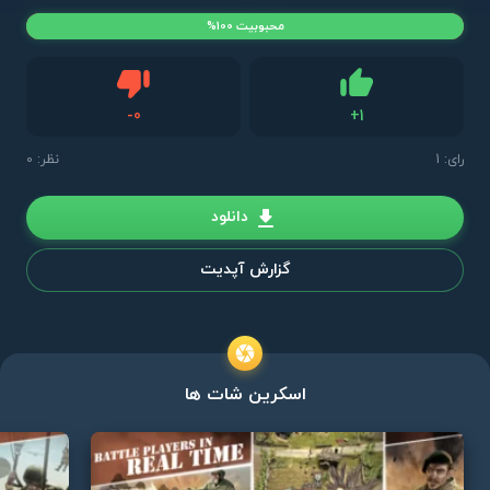
محبوبیت 100%
دیس لایک
-
0
+
1
لایک
رای:
1
نظر: 0
دانلود
گزارش آپدیت
اسکرین شات ها