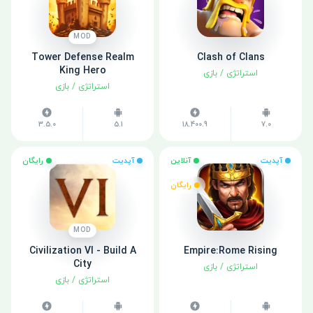
MOD
Tower Defense Realm
Clash of Clans
King Hero
استراتژی
/
بازی
استراتژی
/
بازی
3.5.0
5.1
18.400.9
7.0
آپدیت
آنلاین
آپدیت
رایگان
رایگان
MOD
Civilization VI - Build A
Empire:Rome Rising
City
استراتژی
/
بازی
استراتژی
/
بازی