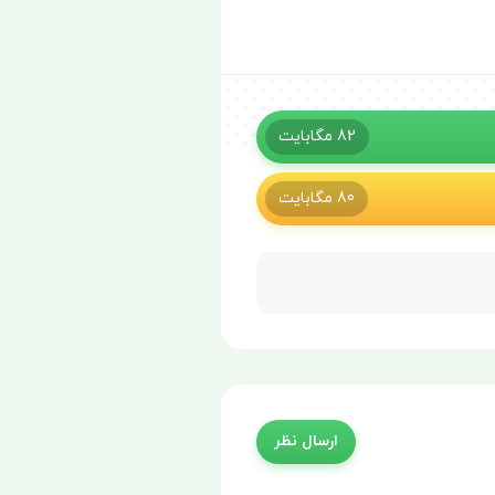
82
مگابایت
80
مگابایت
ارسال نظر