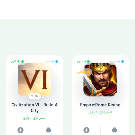
آپدیت
آنلاین
آپدیت
رایگان
رایگان
MOD
Civilization VI - Build A
Empire:Rome Rising
City
استراتژی
/
بازی
استراتژی
/
بازی