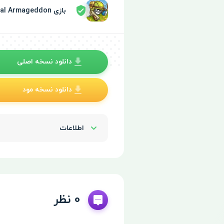
بازی Warlings 2: Total Armageddon توسط سپر امنیتی تایید شده
دانلود نسخه اصلی
دانلود نسخه مود
اطلاعات
Show/Hide
0 نظر