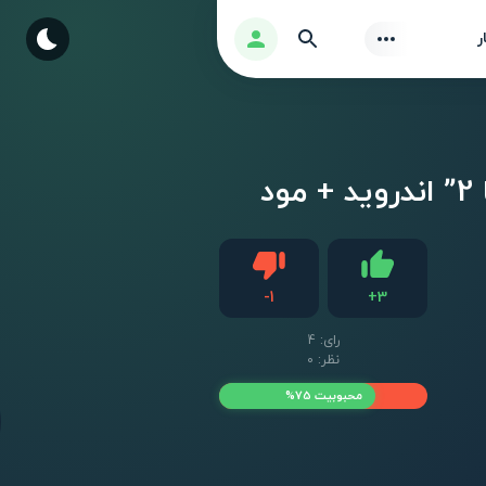
Find
ورود
ر
دیس لایک
-
1
+
3
لایک
رای:
4
نظر: 0
محبوبیت 75%