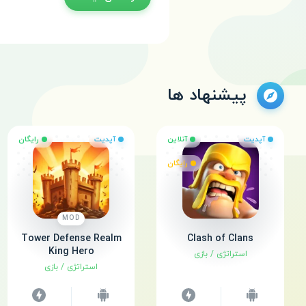
پیشنهاد ها
آپدیت
آنلاین
آپدیت
رایگان
رایگان
MOD
Tower Defense Realm
Clash of Clans
King Hero
استراتژی
/
بازی
استراتژی
/
بازی