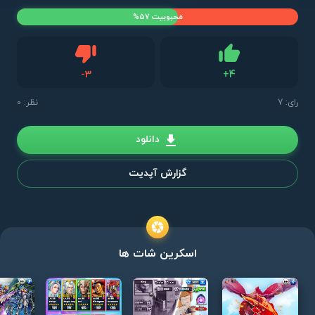
محبوبیت 57%
دیس لایک
-
3
+
4
لایک
رای:
7
نظر: 0
دانلود
گزارش آپدیت
اسکرین شات ها