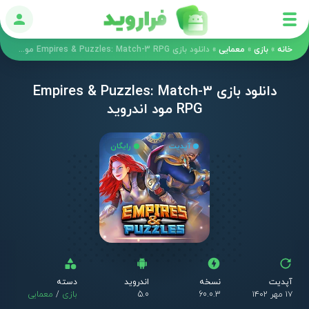
ورود
خانه
»
بازی
»
معمایی
»
دانلود بازی Empires & Puzzles: Match-3 RPG مود اندروید
دانلود بازی Empires & Puzzles: Match-3
RPG مود اندروید
آپدیت
رایگان
آپدیت
نسخه
اندروید
دسته
۱۷ مهر ۱۴۰۲
60.0.3
5.0
بازی
/
معمایی