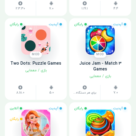
2.3.30
7.0
1.19.1
4.4
آپدیت
رایگان
آپدیت
رایگان
MOD
MOD
Two Dots: Puzzle Games
Juice Jam - Match 3
Games
بازی
/
معمایی
بازی
/
معمایی
7.0
برای هر دستگاه متفاوت است
5.0
8.18.0
آپدیت
رایگان
آپدیت
آنلاین
رایگان