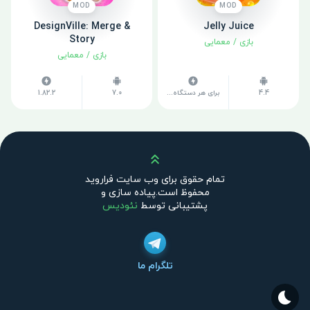
MOD
MOD
DesignVille: Merge &
Jelly Juice
Story
بازی
/
معمایی
بازی
/
معمایی
4.4
برای هر دستگاه متفاوت است
7.0
1.82.2
بالا
تمام حقوق برای وب سایت فراروید
محفوظ است.پیاده سازی و
پشتیبانی توسط
نئودیس
تلگرام ما