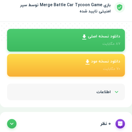
بازی Merge Battle Car Tycoon Game توسط سپر
امنیتی تایید شده
دانلود نسخه اصلی
87
مگابایت
دانلود نسخه مود
70
مگابایت
اطلاعات
Show/Hide
0 نظر