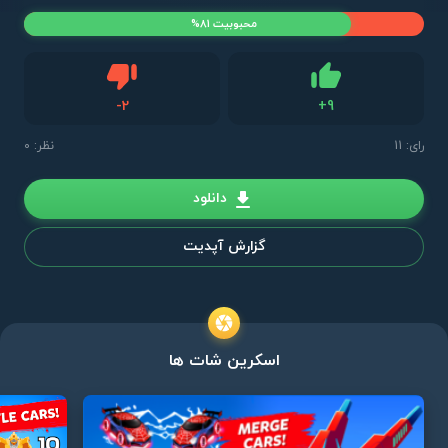
محبوبیت 81%
دیس لایک
-
2
+
9
لایک
رای:
11
نظر: 0
دانلود
گزارش آپدیت
اسکرین شات ها