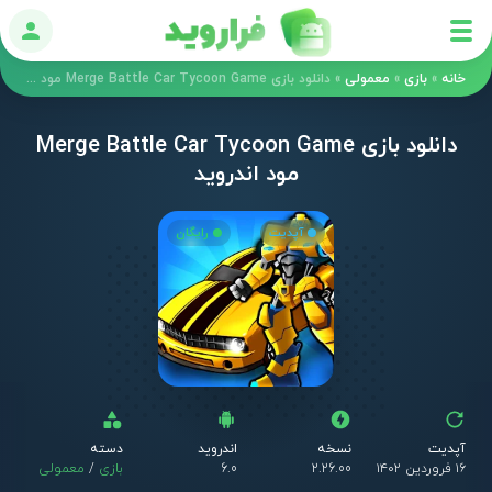
ورود
خانه
»
بازی
»
معمولی
»
دانلود بازی Merge Battle Car Tycoon Game مود اندروید
دانلود بازی Merge Battle Car Tycoon Game
مود اندروید
آپدیت
رایگان
آپدیت
نسخه
اندروید
دسته
۱۶ فروردین ۱۴۰۲
2.26.00
6.0
بازی
/
معمولی