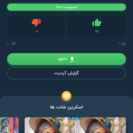
محبوبیت 100%
دیس لایک
-
0
+
1
لایک
رای:
1
نظر: 0
دانلود
گزارش آپدیت
اسکرین شات ها