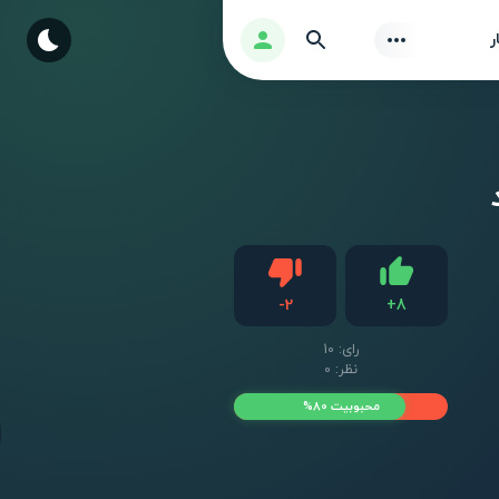
Find
ورود
ر
دیس لایک
-
2
+
8
لایک
رای:
10
نظر: 0
محبوبیت 80%