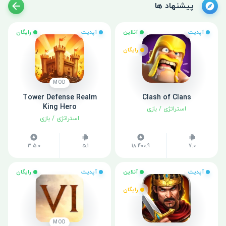
پیشنهاد ها
آپدیت
آنلاین
آپدیت
رایگان
رایگان
MOD
Tower Defense Realm
Clash of Clans
King Hero
استراتژی
/
بازی
استراتژی
/
بازی
3.5.0
5.1
18.400.9
7.0
آپدیت
آنلاین
آپدیت
رایگان
رایگان
MOD