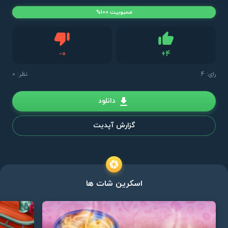
محبوبیت 100%
دیس لایک
-
0
+
4
لایک
رای:
4
نظر: 0
دانلود
گزارش آپدیت
اسکرین شات ها