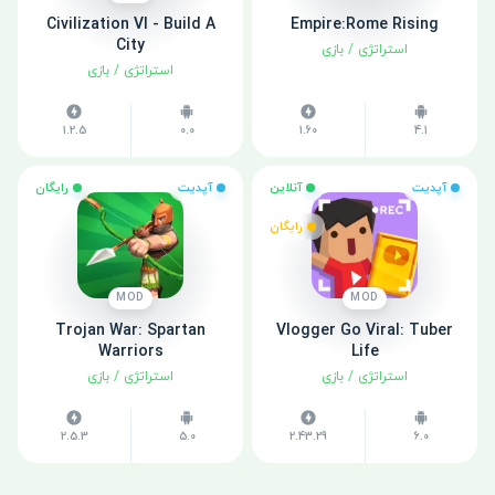
Civilization VI - Build A
Empire:Rome Rising
City
استراتژی
/
بازی
استراتژی
/
بازی
1.2.5
0.0
1.60
4.1
آپدیت
آنلاین
آپدیت
رایگان
رایگان
MOD
MOD
Trojan War: Spartan
Vlogger Go Viral: Tuber
Warriors
Life
استراتژی
/
بازی
استراتژی
/
بازی
2.5.3
5.0
2.43.29
6.0