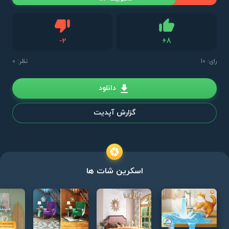
دیس لایک
-
2
+
8
لایک
رای:
10
نظر: 0
دانلود
گزارش آپدیت
اسکرین شات ها