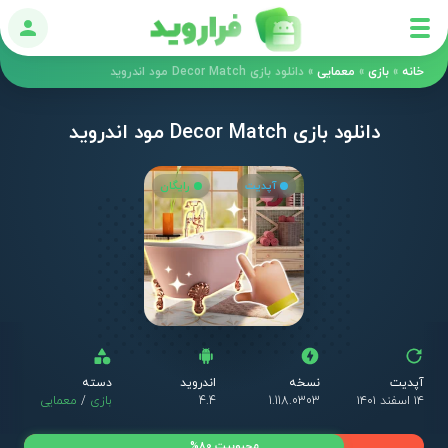
ورود
خانه
»
بازی
»
معمایی
»
دانلود بازی Decor Match مود اندروید
دانلود بازی Decor Match مود اندروید
آپدیت
رایگان
آپدیت
نسخه
اندروید
دسته
۱۴ اسفند ۱۴۰۱
1.118.0303
4.4
بازی
/
معمایی
محبوبیت 80%