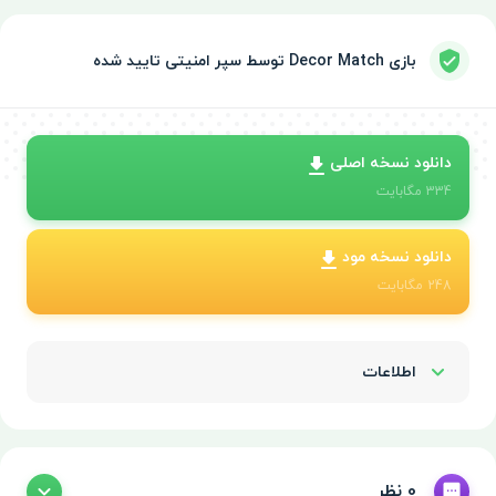
بازی Decor Match توسط سپر امنیتی تایید شده
دانلود نسخه اصلی
334
مگابایت
دانلود نسخه مود
248
مگابایت
اطلاعات
Show/Hide
0 نظر