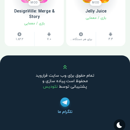
MOD
MOD
DesignVille: Merge &
Jelly Juice
Story
بازی
/
معمایی
بازی
/
معمایی
4.4
برای هر دستگاه متفاوت است
7.0
1.82.2
بالا
تمام حقوق برای وب سایت فراروید
محفوظ است.پیاده سازی و
پشتیبانی توسط
نئودیس
تلگرام ما