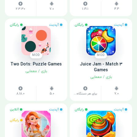
2.3.30
7.0
1.19.1
4.4
آپدیت
رایگان
آپدیت
رایگان
MOD
MOD
Two Dots: Puzzle Games
Juice Jam - Match 3
Games
بازی
/
معمایی
بازی
/
معمایی
7.0
برای هر دستگاه متفاوت است
5.0
8.18.0
آپدیت
رایگان
آپدیت
آنلاین
رایگان