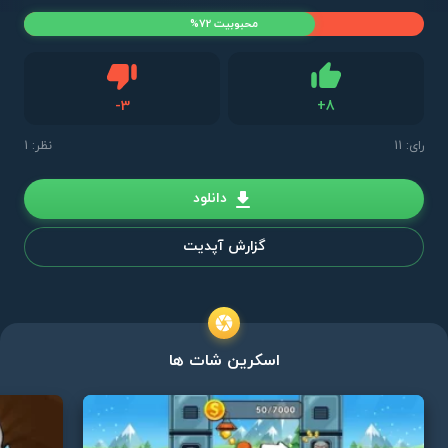
محبوبیت 72%
دیس لایک
-
3
+
8
لایک
رای:
11
نظر: 1
دانلود
گزارش آپدیت
اسکرین شات ها