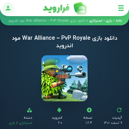
ورود
خانه
»
بازی
»
استراتژی
»
دانلود بازی War Alliance – PvP Royale مود اندروید
دانلود بازی War Alliance – PvP Royale مود
اندروید
آپدیت
آنلاین
رایگان
آپدیت
نسخه
اندروید
دسته
۹ اسفند ۱۴۰۱
1.2.4
6.0
استراتژی
/
بازی