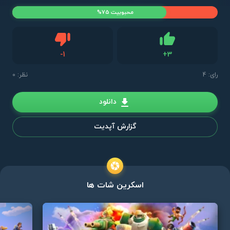
محبوبیت 75%
دیس لایک
-
1
+
3
لایک
رای:
4
نظر: 0
دانلود
گزارش آپدیت
اسکرین شات ها