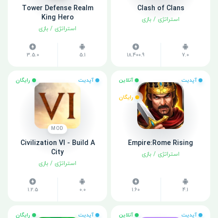
Tower Defense Realm
Clash of Clans
King Hero
استراتژی
/
بازی
استراتژی
/
بازی
3.5.0
5.1
18.400.9
7.0
آپدیت
آنلاین
آپدیت
رایگان
رایگان
MOD
Civilization VI - Build A
Empire:Rome Rising
City
استراتژی
/
بازی
استراتژی
/
بازی
1.2.5
0.0
1.60
4.1
آپدیت
آنلاین
آپدیت
رایگان