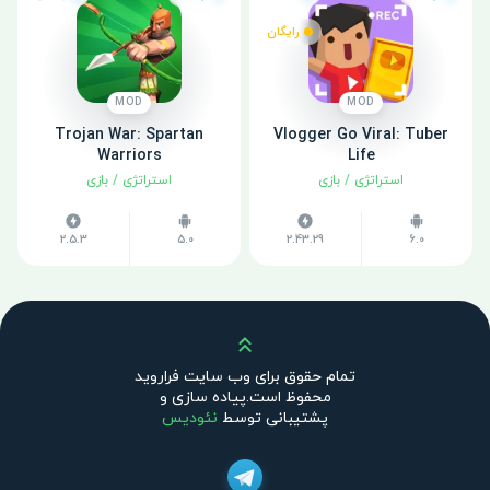
رایگان
MOD
MOD
Trojan War: Spartan
Vlogger Go Viral: Tuber
Warriors
Life
استراتژی
/
بازی
استراتژی
/
بازی
2.5.3
5.0
2.43.29
6.0
بالا
تمام حقوق برای وب سایت فراروید
محفوظ است.پیاده سازی و
پشتیبانی توسط
نئودیس