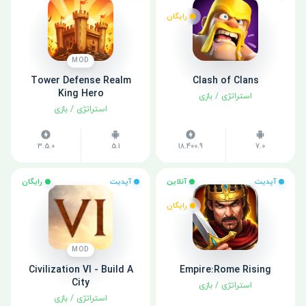
رایگان
MOD
Tower Defense Realm
Clash of Clans
King Hero
استراتژی
/
بازی
استراتژی
/
بازی
3.5.0
5.1
18.400.9
7.0
آپدیت
آنلاین
آپدیت
رایگان
رایگان
MOD
Civilization VI - Build A
Empire:Rome Rising
City
استراتژی
/
بازی
استراتژی
/
بازی