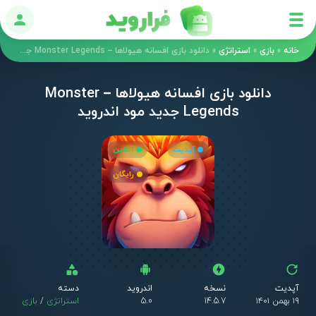
ورود
خانه
»
بازی
»
استراتژی
»
دانلود بازی افسانه هیولاها – Monster Legends جدید مود اندروید
دانلود بازی افسانه هیولاها – Monster
Legends جدید مود اندروید
آپدیت
آنلاین
رایگان
آپدیت
نسخه
اندروید
دسته
۱۹ بهمن ۱۴۰۱
14.5.7
5.0
استراتژی
/
بازی