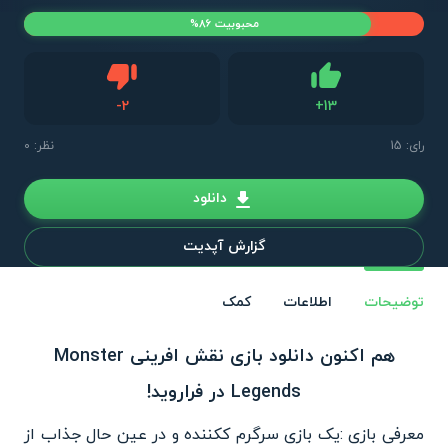
محبوبیت 86%
دیس لایک
-
2
+
13
لایک
رای:
15
نظر: 0
دانلود
گزارش آپدیت
توضیحات
اطلاعات
کمک
هم اکنون دانلود بازی نقش افرینی Monster
Legends در فراروید!
معرفی بازی :یک بازی سرگرم ککننده و در عین حال جذاب از