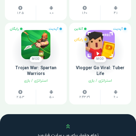
1.2.5
0.0
1.60
4.1
آپدیت
آنلاین
آپدیت
رایگان
رایگان
MOD
MOD
Trojan War: Spartan
Vlogger Go Viral: Tuber
Warriors
Life
استراتژی
/
بازی
استراتژی
/
بازی
2.5.3
5.0
2.43.29
6.0
بالا
تمام حقوق برای وب سایت فراروید