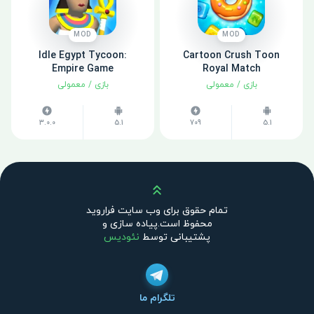
MOD
MOD
Idle Egypt Tycoon:
Cartoon Crush Toon
Empire Game
Royal Match
بازی
/
معمولی
بازی
/
معمولی
3.0.0
5.1
709
5.1
بالا
تمام حقوق برای وب سایت فراروید
محفوظ است.پیاده سازی و
پشتیبانی توسط
نئودیس
تلگرام ما