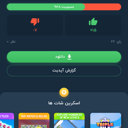
محبوبیت 68%
دیس لایک
-
7
+
15
لایک
رای:
22
نظر: 0
دانلود
گزارش آپدیت
اسکرین شات ها