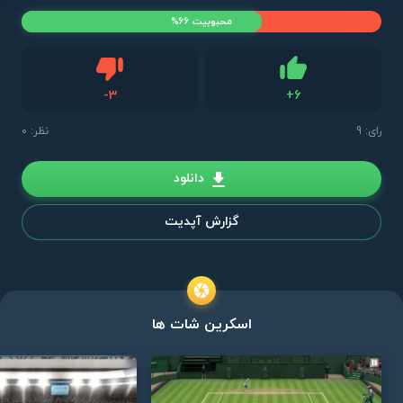
محبوبیت 66%
دیس لایک
-
3
+
6
لایک
رای:
9
نظر: 0
دانلود
گزارش آپدیت
اسکرین شات ها