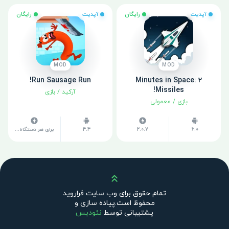
آپدیت
رایگان
آپدیت
رایگان
MOD
MOD
Run Sausage Run!
2 Minutes in Space:
Missiles!
آرکید
/
بازی
بازی
/
معمولی
6.0
2.0.7
4.4
برای هر دستگاه متفاوت است
بالا
تمام حقوق برای وب سایت فراروید
محفوظ است.پیاده سازی و
پشتیبانی توسط
نئودیس