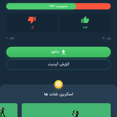
محبوبیت 66%
دیس لایک
-
6
+
12
لایک
رای:
18
نظر: 0
دانلود
گزارش آپدیت
اسکرین شات ها