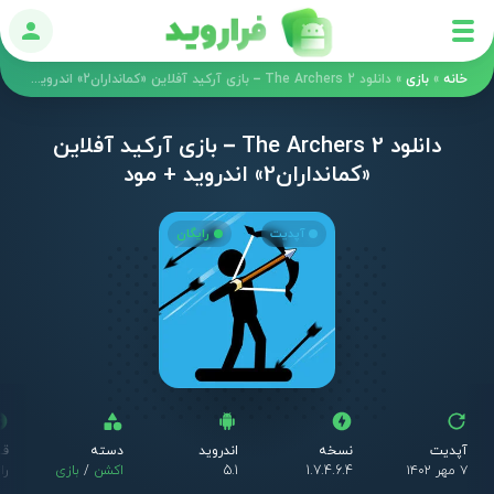
ورود
خانه
»
بازی
»
دانلود The Archers 2 – بازی آرکید آفلاین «کمانداران2» اندروید + مود
دانلود The Archers 2 – بازی آرکید آفلاین
«کمانداران2» اندروید + مود
آپدیت
رایگان
آپدیت
نسخه
اندروید
دسته
قی
۷ مهر ۱۴۰۲
1.7.4.6.4
5.1
اکشن
/
بازی
را