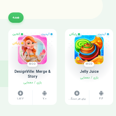
همه
آپدیت
رایگان
آپدیت
آنلاین
رایگان
MOD
MOD
DesignVille: Merge &
Jelly Juice
Story
بازی
/
معمایی
بازی
/
معمایی
4.4
برای هر دستگاه متفاوت است
7.0
1.82.2