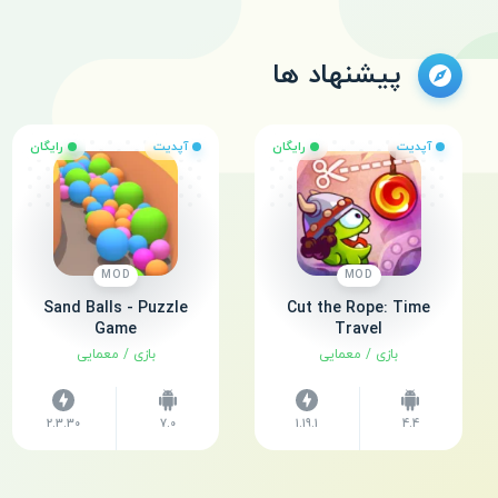
پیشنهاد ها
آپدیت
رایگان
آپدیت
رایگان
MOD
MOD
Sand Balls - Puzzle
Cut the Rope: Time
Game
Travel
بازی
/
معمایی
بازی
/
معمایی
2.3.30
7.0
1.19.1
4.4