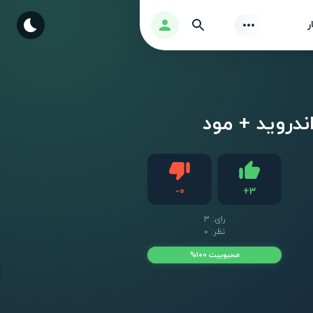
Find
ورود
ر
دیس لایک
-
0
+
3
لایک
رای:
3
نظر: 0
محبوبیت 100%