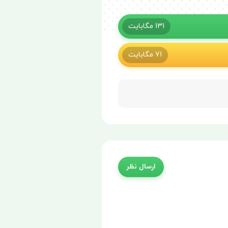
131
مگابایت
71
مگابایت
ارسال نظر