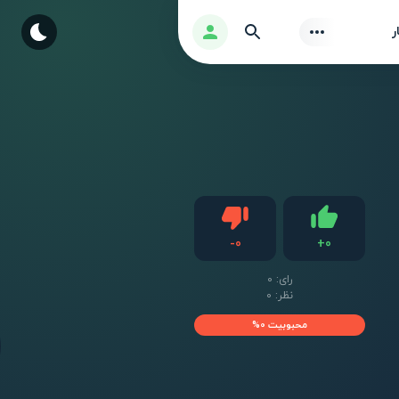
Find
ورود
ر
دیس لایک
-
0
+
0
لایک
رای:
0
نظر: 0
محبوبیت 0%