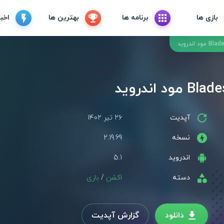
بازی ها
برنامه ها
بهترین ها
اخبا
آپدیت
۲۶ تیر ۱۴۰۲
نسخه
2.19.69
اندروید
5.1
دسته
اکشن
/
بازی
دانلود
گزارش آپدیت