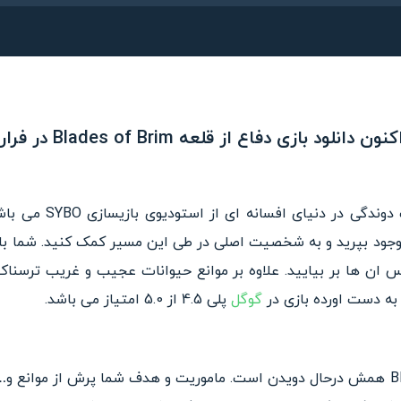
 دانلود بازی دفاع از قلعه Blades of Brim در فراروید!
Blades of Brim یک بازی 
موجود بپرید و به شخصیت اصلی در طی این مسیر کمک کنید. شما با 
س ان ها بر بیایید. علاوه بر موانع حیوانات عجیب و غریب ترسناک
ز به دست اورده بازی در
گوگل
پلی 4.5 از 5.0 امتیاز می باشد.
کاراکتر اصلی بازی Blades of Brim همش درحال دویدن است. ماموریت و هدف شما پرش 