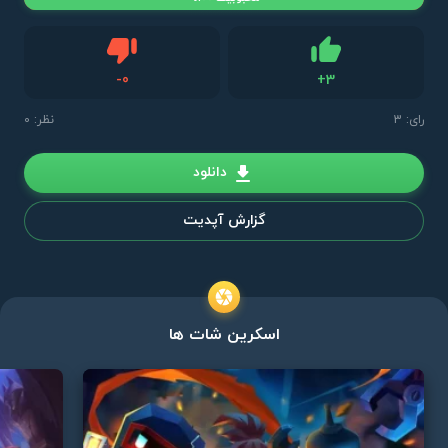
دیس لایک
-
0
+
3
لایک
رای:
3
نظر: 0
دانلود
گزارش آپدیت
اسکرین شات ها