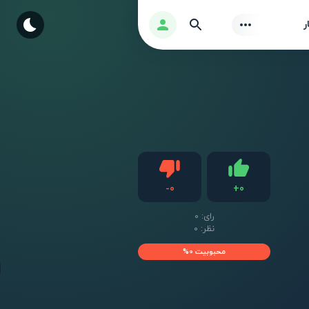
Find
ورود
ر
دیس لایک
-
0
+
0
لایک
رای:
0
نظر: 0
محبوبیت 0%