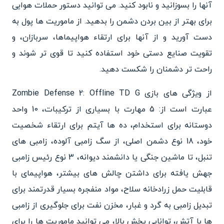
آنها را بسوزانید و نابود کنید. می توانید دستور حملات هوایی
برای بهتر از بین بردن دشمن را بدهید.
از ماموریت ها پول به
دست آورید و از آنها برای ارتقاء هواپیماها، سربازان، و
تقویت صنایع دستی خود استفاده کنید تا قوی تر شوند و
راحت تر دشمنان را شکست دهید.
از ویژگی های بازی Zombie Defense 2: Offline TD G
عبارت است از:
5 مهارت با بسیاری از ترکیبات،
10 واحد
دوستانه برای استخدام،
ده ها آیتم برای ارتقاء شخصیت
خود
،
18 نوع دشمن اصلی، از سگ زامبی آلوده، زامبی های
تنبل، تا ماشین جنگی یا دانشمند دیوانه،
3 نوع رئیس زامبی
جهش یافته برای داشتن چالش های بیشتر،
هواپیمای با
قابلیت حمل زرادخانه سلاح
،
مواد منفجره بسیار قدرتمند برای
تبدیل زامبی به گرد و غبار
،
مخزن نفت برای جلوگیری از زامبی
ها با آتش
،
توانایی پخش بالا، می توانید ماموریت ها را برای