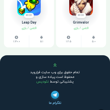
MOD
MOD
Leap Day
Grimvalor
اکشن
/
بازی
اکشن
/
بازی
1.120.0
5.1
1.2.5
5.0
بالا
تمام حقوق برای وب سایت فراروید
محفوظ است.پیاده سازی و
پشتیبانی توسط
نئودیس
تلگرام ما