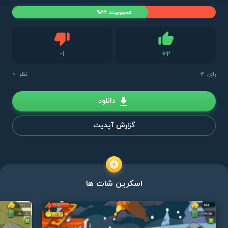
محبوبیت 66%
دیس لایک
-
1
+
2
لایک
رای:
3
نظر: 0
دانلود
گزارش آپدیت
اسکرین شات ها