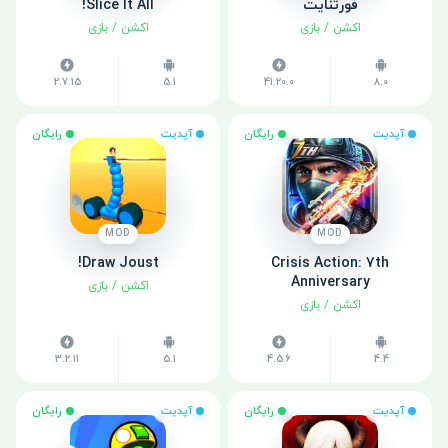
فورتنایت
Slice It All!
اکشن
/
بازی
اکشن
/
بازی
2.7.15
5.1
41.20.0
8.0
آپدیت
رایگان
آپدیت
رایگان
MOD
MOD
Draw Joust!
Crisis Action: 7th
Anniversary
اکشن
/
بازی
اکشن
/
بازی
3.2.11
5.1
4.5.6
4.4
آپدیت
رایگان
آپدیت
رایگان