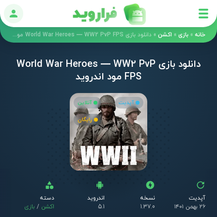
ورود
خانه
»
بازی
»
اکشن
»
دانلود بازی World War Heroes — WW2 PvP FPS مود اندروید
دانلود بازی World War Heroes — WW2 PvP
FPS مود اندروید
آپدیت
آنلاین
رایگان
آپدیت
نسخه
اندروید
دسته
۲۶ بهمن ۱۴۰۱
1.37.0
5.1
اکشن
/
بازی