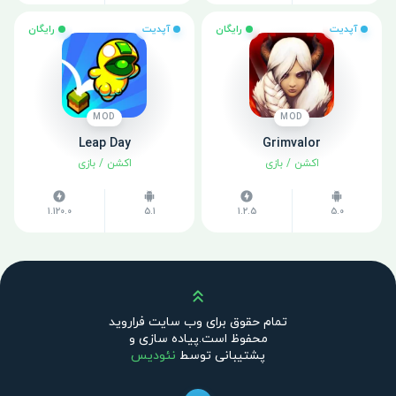
آپدیت
رایگان
آپدیت
رایگان
MOD
MOD
Leap Day
Grimvalor
اکشن
/
بازی
اکشن
/
بازی
1.120.0
5.1
1.2.5
5.0
بالا
تمام حقوق برای وب سایت فراروید
محفوظ است.پیاده سازی و
پشتیبانی توسط
نئودیس