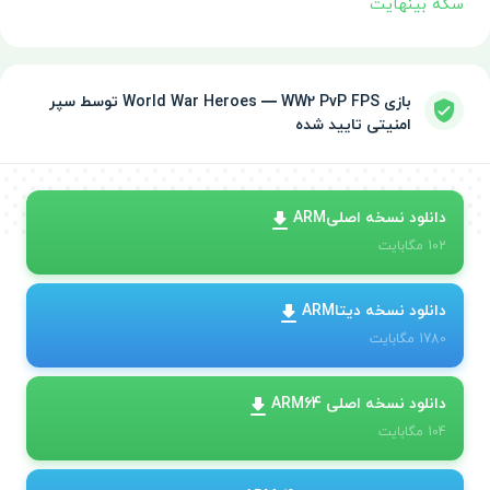
سکه بینهایت
بازی World War Heroes — WW2 PvP FPS توسط سپر
امنیتی تایید شده
دانلود نسخه اصلیARM
102
مگابایت
دانلود نسخه دیتاARM
1780
مگابایت
دانلود نسخه اصلی ARM64
104
مگابایت