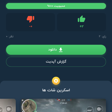
محبوبیت 100%
دیس لایک
-
0
+
2
لایک
رای:
2
نظر: 0
دانلود
گزارش آپدیت
اسکرین شات ها