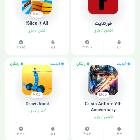
MOD
فورتنایت
Slice It All!
اکشن
/
بازی
اکشن
/
بازی
2.7.15
5.1
41.20.0
8.0
آپدیت
رایگان
آپدیت
رایگان
MOD
MOD
Draw Joust!
Crisis Action: 7th
Anniversary
اکشن
/
بازی
اکشن
/
بازی
3.2.11
5.1
4.5.6
4.4