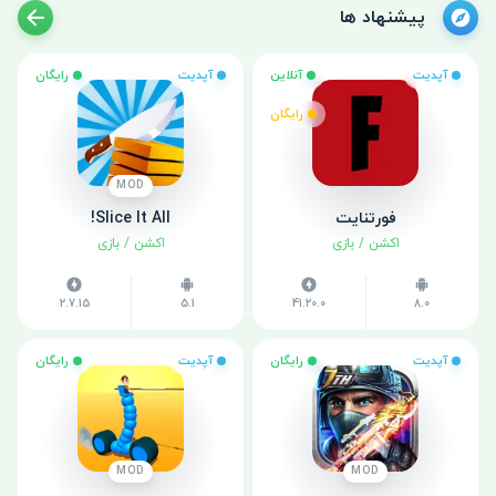
پیشنهاد ها
آپدیت
آنلاین
آپدیت
رایگان
رایگان
MOD
فورتنایت
Slice It All!
اکشن
/
بازی
اکشن
/
بازی
2.7.15
5.1
41.20.0
8.0
آپدیت
رایگان
آپدیت
رایگان
MOD
MOD