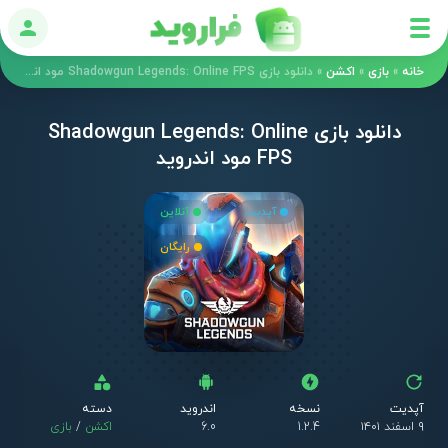
ورود
خانه
»
بازی
»
اکشن
»
دانلود بازی Shadowgun Legends: Online FPS مود اندروید
دانلود بازی Shadowgun Legends: Online
FPS مود اندروید
آپدیت
آنلاین
رایگان
آپدیت
نسخه
اندروید
دسته
۹ اسفند ۱۴۰۱
1.2.4
6.0
اکشن
/
بازی