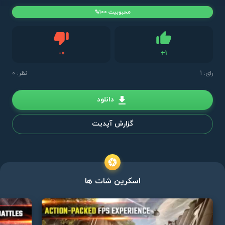
محبوبیت 100%
دیس لایک
-
0
+
1
لایک
رای:
1
نظر: 0
دانلود
گزارش آپدیت
اسکرین شات ها