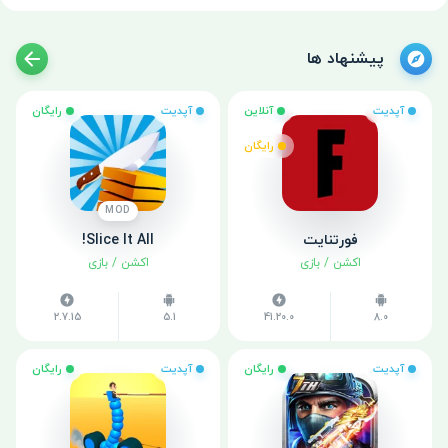
پیشنهاد ها
آپدیت
آنلاین
آپدیت
رایگان
رایگان
MOD
فورتنایت
Slice It All!
اکشن
/
بازی
اکشن
/
بازی
2.7.15
5.1
41.20.0
8.0
آپدیت
رایگان
آپدیت
رایگان