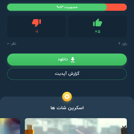
محبوبیت 83%
دیس لایک
-
1
+
5
لایک
رای:
6
نظر: 0
دانلود
گزارش آپدیت
اسکرین شات ها