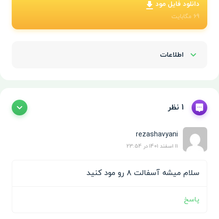
دانلود فایل مود
69
مگابایت
اطلاعات
Show/Hide
1 نظر
rezashavyani
11 اسفند 1401 در 23:54
سلام میشه آسفالت ۸ رو مود کنید
پاسخ