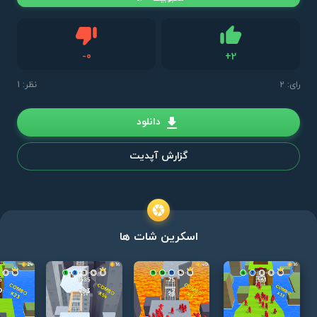
دیس لایک
-
0
+
2
لایک
رای:
2
نظر: 1
دانلود
گزارش آپدیت
اسکرین شات ها