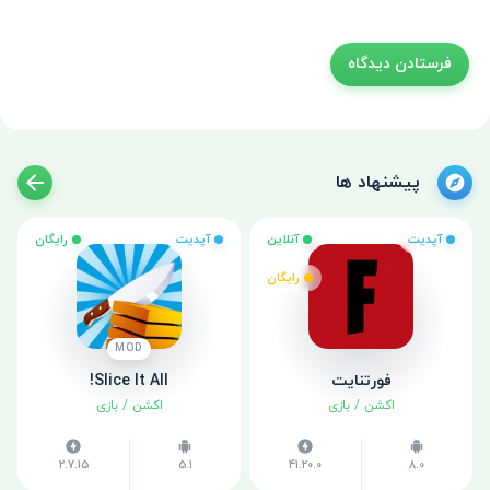
پیشنهاد ها
آپدیت
آنلاین
آپدیت
رایگان
رایگان
MOD
فورتنایت
Slice It All!
اکشن
/
بازی
اکشن
/
بازی
2.7.15
5.1
41.20.0
8.0