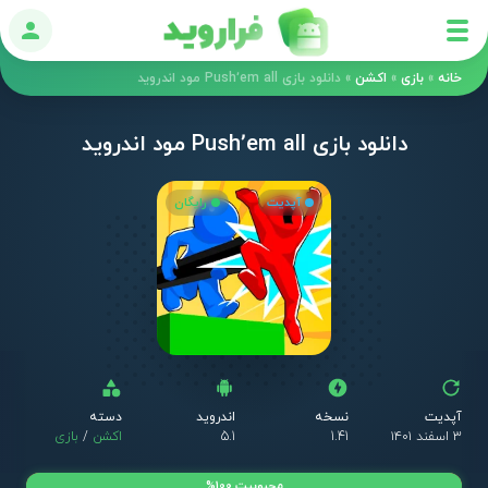
ورود
خانه
»
بازی
»
اکشن
»
دانلود بازی Push’em all مود اندروید
دانلود بازی Push’em all مود اندروید
آپدیت
رایگان
آپدیت
نسخه
اندروید
دسته
۳ اسفند ۱۴۰۱
1.41
5.1
اکشن
/
بازی
محبوبیت 100%